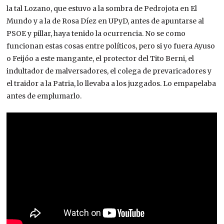
la tal Lozano, que estuvo a la sombra de Pedrojota en El
Mundo y a la de Rosa Díez en UPyD, antes de apuntarse al
PSOE y pillar, haya tenido la ocurrencia. No se como
funcionan estas cosas entre políticos, pero si yo fuera Ayuso
o Feijóo a este mangante, el protector del Tito Berni, el
indultador de malversadores, el colega de prevaricadores y
el traidor a la Patria, lo llevaba a los juzgados. Lo empapelaba
antes de emplumarlo.