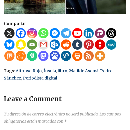
Compartir
Tags:
Alfonso Rojo
,
Ínsula
,
libro
,
Matilde Asensi
,
Pedro
Sánchez
,
Periodista digital
Leave a Comment
Tu dirección de correo electrónico no será publicada.
Los campos
obligatorios están marcados con
*