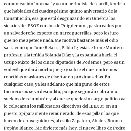
comunicación ‘normal’ y yo un periodista de ‘carril’, tendría
que hablarles del cuadragésimo quinto aniversario de la
Constitución, esa que está desguazando en Ginebra los
sicarios del PSOE con los de Puigdemont, pastoreados por
un salvadoreño experto en narcoguerrillas, pero les juro
que no me apetece nada. Me motiva bastante más el odio
sarraceno que Ione Belarra, Pablo Iglesias e Irene Montero
profesan a la teñida Yolanda Díaz y la espantada hacia el
Grupo Mixto de los cinco diputados de Podemos, pero es un
vodevil que dará mucho juego y sobre el que tendremos
repetidas ocasiones de disertar en próximos días. En
cualquier caso, ya les adelanto que ninguno de estos
facinerosos se va desnudito, porque seguirán cobrando
sueldos de relumbrón y al que se quede sin cargo político ya
lo colocaran los millonarios directivos del IBEX 35 en un
puesto opíparamente remunerado, de esos pillan los que
hacen de conseguidores, al estilo Zapatero, Abalos, Bono o
Pepiño Blanco. Me divierte más, hoy, el nuevo libro de Pedro