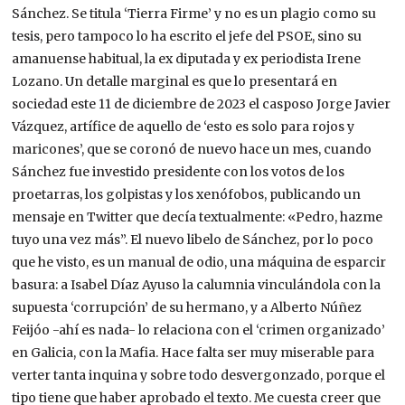
Sánchez. Se titula ‘Tierra Firme’ y no es un plagio como su
tesis, pero tampoco lo ha escrito el jefe del PSOE, sino su
amanuense habitual, la ex diputada y ex periodista Irene
Lozano. Un detalle marginal es que lo presentará en
sociedad este 11 de diciembre de 2023 el casposo Jorge Javier
Vázquez, artífice de aquello de ‘esto es solo para rojos y
maricones’, que se coronó de nuevo hace un mes, cuando
Sánchez fue investido presidente con los votos de los
proetarras, los golpistas y los xenófobos, publicando un
mensaje en Twitter que decía textualmente: «Pedro, hazme
tuyo una vez más”. El nuevo libelo de Sánchez, por lo poco
que he visto, es un manual de odio, una máquina de esparcir
basura: a Isabel Díaz Ayuso la calumnia vinculándola con la
supuesta ‘corrupción’ de su hermano, y a Alberto Núñez
Feijóo -ahí es nada- lo relaciona con el ‘crimen organizado’
en Galicia, con la Mafia. Hace falta ser muy miserable para
verter tanta inquina y sobre todo desvergonzado, porque el
tipo tiene que haber aprobado el texto. Me cuesta creer que