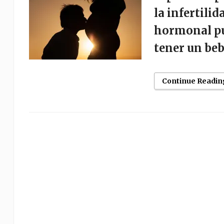
la infertili
hormonal pue
tener un be
Continue Readin